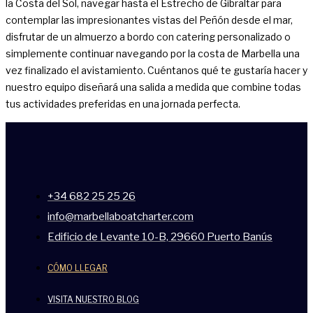
la Costa del Sol, navegar hasta el Estrecho de Gibraltar para
contemplar las impresionantes vistas del Peñón desde el mar,
disfrutar de un almuerzo a bordo con catering personalizado o
simplemente continuar navegando por la costa de Marbella una
vez finalizado el avistamiento. Cuéntanos qué te gustaría hacer y
nuestro equipo diseñará una salida a medida que combine todas
tus actividades preferidas en una jornada perfecta.
+34 682 25 25 26
info@marbellaboatcharter.com
Edificio de Levante 10-B, 29660 Puerto Banús
CÓMO LLEGAR
VISITA NUESTRO BLOG