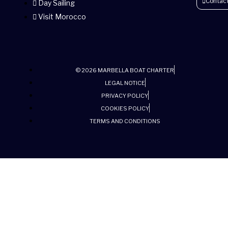
Contac
Day Sailing
Visit Morocco
© 2026 MARBELLA BOAT CHARTER
LEGAL NOTICE
PRIVACY POLICY
COOKIES POLICY
TERMS AND CONDITIONS