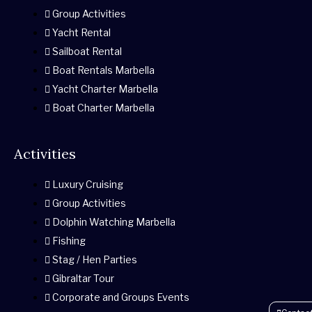
s
b
a
t
u
a
Group Activities
Yacht Rental
a
o
g
e
b
d
Sailboat Rental
p
o
r
r
e
v
Boat Rentals Marbella
Yacht Charter Marbella
p
k
a
i
Boat Charter Marbella
-
m
s
Activities
f
o
Luxury Cruising
Group Activities
r
Dolphin Watching Marbella
Fishing
Stag / Hen Parties
Gibraltar Tour
Corporate and Groups Events