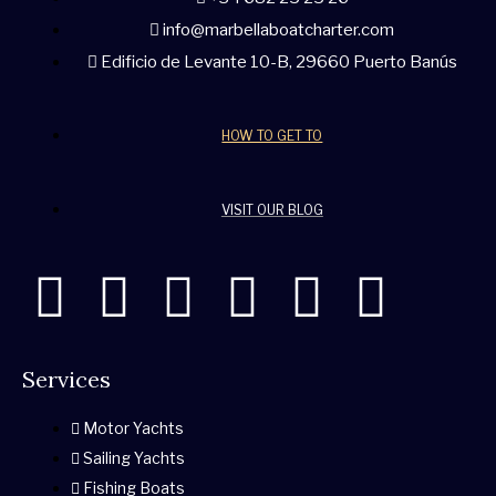
info@marbellaboatcharter.com
Edificio de Levante 10-B, 29660 Puerto Banús
HOW TO GET TO
VISIT OUR BLOG
W
F
I
T
Y
T
h
a
n
w
o
r
Services
a
c
s
i
u
i
Motor Yachts
t
e
t
t
t
p
Sailing Yachts
Fishing Boats