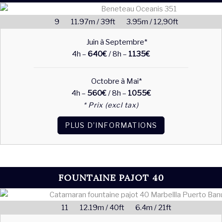
9
11.97m / 39ft
3.95m / 12,90ft
Juin à Septembre*
4h –
640€
/ 8h –
1135€
Octobre à Mai*
4h –
560€
/ 8h –
1055€
* Prix (excl tax)
PLUS D’INFORMATIONS
FOUNTAINE PAJOT 40
11
12.19m / 40ft
6.4m / 21ft