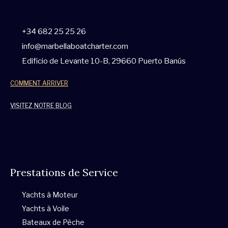
+34 682 25 25 26
info@marbellaboatcharter.com
Edificio de Levante 10-B, 29660 Puerto Banús
COMMENT ARRIVER
VISITEZ NOTRE BLOG
W
F
I
T
Y
T
h
a
n
w
o
r
Prestations de Service
a
c
s
i
u
i
Yachts à Moteur
t
e
t
t
t
p
Yachts à Voile
Bateaux de Pêche