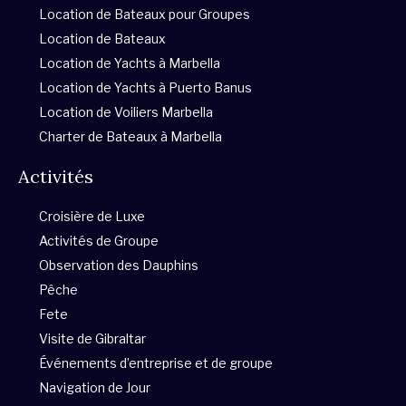
s
b
a
t
u
a
Location de Bateaux pour Groupes
Location de Bateaux
a
o
g
e
b
d
Location de Yachts à Marbella
p
o
r
r
e
v
Location de Yachts à Puerto Banus
Location de Voiliers Marbella
p
k
a
i
Charter de Bateaux à Marbella
Activités
-
m
s
Croisière de Luxe
f
o
Activités de Groupe
Observation des Dauphins
r
Pêche
Fete
Visite de Gibraltar
Événements d’entreprise et de groupe
Navigation de Jour