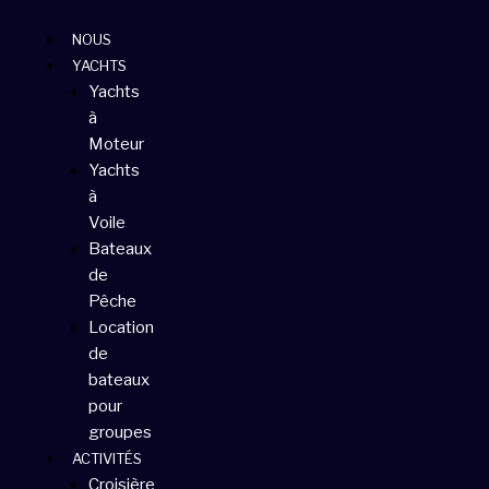
Aller
au
NOUS
contenu
YACHTS
Yachts
à
Moteur
Yachts
à
Voile
Bateaux
de
Pêche
Location
de
bateaux
pour
groupes
ACTIVITÉS
Croisière