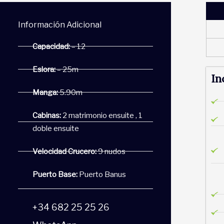
Información Adicional
Capacidad:
– 12
Eslora:
– 25m
In
Manga:
5.90m
Cabinas:
2 matrimonio ensuite , 1
doble ensuite
Velocidad Crucero:
9 nudos
Puerto Base:
Puerto Banus
+34 682 25 25 26