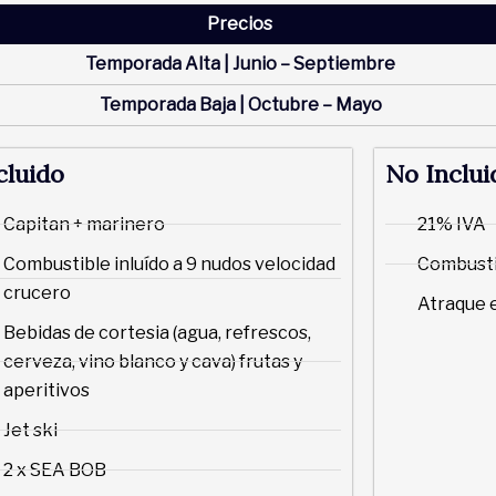
Precios
Temporada Alta | Junio – Septiembre
Temporada Baja | Octubre – Mayo
cluido
No Inclui
Capitan + marinero
21% IVA
Combustible inluído a 9 nudos velocidad
Combustib
crucero
Atraque 
Bebidas de cortesia (agua, refrescos,
cerveza, vino blanco y cava) frutas y
aperitivos
Jet ski
2 x SEA BOB