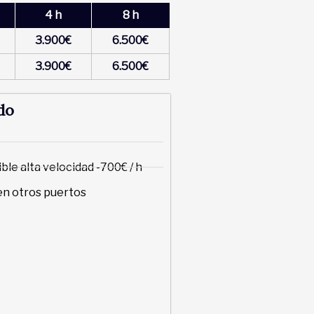
4 h
8 h
3.900€
6.500€
3.900€
6.500€
do
le alta velocidad -700€ / h
en otros puertos