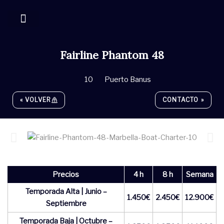
Ir
al
contenido
Fairline Phantom 48
10
Puerto Banus
« VOLVER
CONTACTO »
Precios
4 h
8 h
Semana
Temporada Alta | Junio –
1.450€
2.450€
12.900€
Septiembre
Temporada Baja | Octubre –