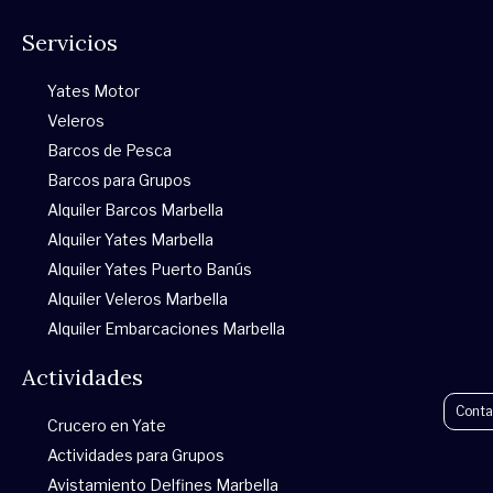
h
a
n
w
o
r
Servicios
a
c
s
i
u
i
Yates Motor
t
e
t
t
t
p
Veleros
Barcos de Pesca
s
b
a
t
u
a
Barcos para Grupos
Alquiler Barcos Marbella
a
o
g
e
b
d
Alquiler Yates Marbella
p
o
r
r
e
v
Alquiler Yates Puerto Banús
Alquiler Veleros Marbella
p
k
a
i
Alquiler Embarcaciones Marbella
Actividades
-
m
s
Conta
Crucero en Yate
f
o
Actividades para Grupos
Avistamiento Delfines Marbella