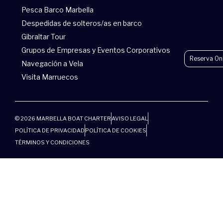
r
Pesca Barco Marbella
Despedidas de solteros/as en barco
Gibraltar Tour
Grupos de Empresas y Eventos Corporativos
Reserva On
Navegación a Vela
Visita Marruecos
© 2026 MARBELLA BOAT CHARTER
AVISO LEGAL
POLÍTICA DE PRIVACIDAD
POLÍTICA DE COOKIES
TÉRMINOS Y CONDICIONES