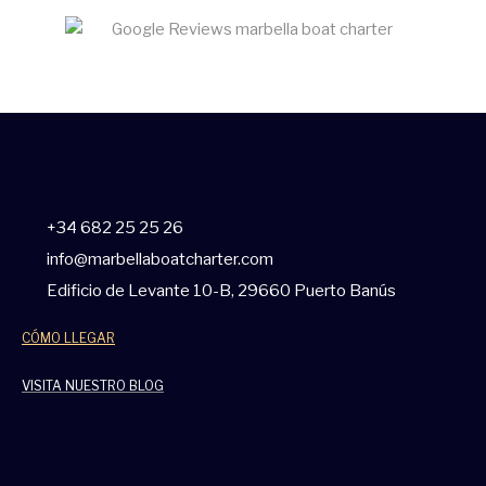
+34 682 25 25 26
info@marbellaboatcharter.com
Edificio de Levante 10-B, 29660 Puerto Banús
CÓMO LLEGAR
VISITA NUESTRO BLOG
W
F
I
T
Y
T