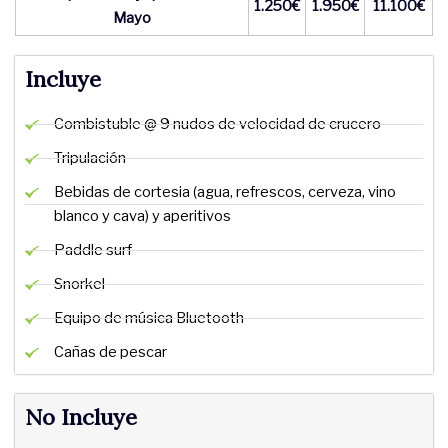
1.250€
1.950€
11.100€
Mayo
Incluye
Combistuble @ 9 nudos de velocidad de crucero
Tripulación
Bebidas de cortesia (agua, refrescos, cerveza, vino
blanco y cava) y aperitivos
Paddle surf
Snorkel
Equipo de música Bluetooth
Cañas de pescar
No Incluye